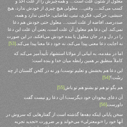
معلول از شئون علت است… و همه‌چیزش را از علت اخذ و
کسب می‌کند… وقتی… معلولی هیچ چیزی از خودش ندارد، هیچ
جنبشی، حرکتی، فکری، نیتی، تقاضایی، حاجتی ندارد و همه،
صددرصد، افاضه از علت است… معلول حتی خودش هم دعا
نمی‌کند. این دعا هم معلول آن علت است، یعنی آن علت این دعا
را در دل و در جان معلول یا بنده خودش می‌افکند. در این صورت
نه اجابت دعا معنی پیدا می‌کند، نه خود دعا معنا پیدا می‌کند.
[53]
اما در مقدمه، به ابیاتی از مولانا استشهاد تأییدآمیز می‌کند که
کاملاً منطبق بر همین رابطه میان خدا و بنده است:
این دعا هم بخشش و تعلیم توست/ ور نه در گلخن گلستان از چه
رسُت؟
[54]
هم بگو تو هم تو بشنو هم تو باش
[55]
آن دعای بیخودان خود دیگرست/ آن دعا زو نیست گفت
داورست
[56]
سخن پایانی اینکه دهه‌ها گذشته است از گفتارهایی که سروش در
آنها خود را «نومعتزلی» می‌خواند و بر ضرورت «تجدید تجربه