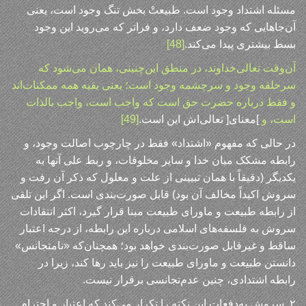
مسئله اشتداد وجود است. طبیعتْ بخش تنگ وجود است، یعنی
آن‌جاهایی که وجود ضعف دارد، و فراتر که می‌روید این وجود
بسط بیشتری پیدا می‌کند.
[48]
آن‌وقت تعالی‌خداوند، در منطق این‌چنینی، همان می‌شود که
سرحلقه وجود و سرچشمه وجود است؛ یعنی بقیه همه ممکنات‌اند
و فقط درباره حضرت حق است که واجب است، واجب بالذات
است، و
]معنای[ تعالی‌اش این است.
[49]
در حالی که مفهوم «اشتداد» فقط در چارچوب اصالت وجود، و
رابطه مشکک میان خدا و سایر مخلوقات، و ربط علی آنها به
یکدیگر (دقیقاً با همان تبیینی از علت و معلول که ذکر آن رفت و
سروش اکیداً مخالف آن بود) قابل صورت‌بندی است. اگر این تلقی
از رابطه طبیعت و ماورای طبیعت مبنا قرار گیرد، اکثر انتقادات
سروش به فلسفه‌های اسلامی درباره این رابطه، از درجه اعتبار
ساقط و غیرقابل صورت‌بندی خواهد بود؛ همچنان‌که «نامتجانس»
دانستن طبیعت و ماورای طبیعت را نیز باید رها کند، زیرا در
رابطه اشتدادی، چنین عدم‌تجانسی برقرار نیست.
۲. سروش به‌دفعات این نکته را تکرار می‌کند که اعتبار و احترام