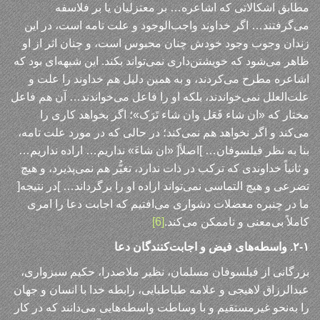
مطابق اشکالاتی که اشاعره… بر معتزلیان یا بر فلاسفه
می‌گرفتند… اگر خداوند واجب‌الوجود و علت تامه است، در این
زندان وجوب وجود خودش چنان محبوس است، و چنان اثر از او
ظاهر می‌شود که خویشتن‌داری نمی‌تواند بکند. این شبهه‌ای بود که
اشاعره مطرح می‌کردند، و به همین دلیل هم خداوند را علت و
علت‌العلل نمی‌خواندند، بلکه او را فاعل می‌خواندند… آن هم فاعل
مختار که «ان شاء فَعَل وان شاء تَرَک»؛ اگر بخواهد کاری را
می‌کند و اگر نخواهد هم نمی‌کند؛ در حالی که در مورد علت تامه،
بنا به نظر فیلسوفان… ]اصلاً[ «ان شاءَ» نداریم… اراده نداریم…
و ثانیاً خداوندی که ترکب در ذات ندارد، تغیُّر هم نمی‌پذیرد، و هیچ
تضرعی و هیچ التماسی نمی‌تواند اراده او را برگرداند… ]در نتیجه[
ما در چنبره معضلات دشواری می‌افتیم که اجابت دعا را امری
کاملاً بی‌معنی و ناممکن می‌کند.
[6]
۲-۱. واسطه‌های فیض و اجابت‌کنندگان دعا
بزرگانی از فیلسوفان مسلمان، نظیر ملاصدرا، حکیم سبزواری،
عبدالرزاق لاهیجی و علامه طباطبایی، رابطه خدا با انسان و جهان
را به‌نحو غیرمستقیم و با وساطت واسطه‌هایی می‌دانند که در کار