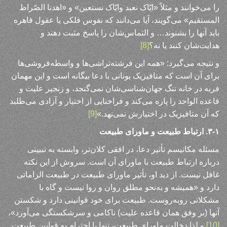
را می‌خوانند و مثلاً «ایّاک نعبد وایّاک نستعین» و «اهدنا الصّراط‌
المستقیم» می‌گویند، آیا می‌دانند که نفوس فلکی یا عقول قاهره
باید آنها را بشنوند… و التماس‌شان را پاسخ مثبت دهند و
هدایت‌شان کنند یا نه؟
[8]
و نتیجه می‌گیرد: «همه این فرشته‌تراشی‌ها و واسطه‌فروشی‌ها
برای آن است که متافیزیک یونانی با دعا بیگانه است و این مهمان
فربه در خانه تنگ جهان‌شناسی‌شان نمی‌گنجد، و زنجیر علیت و
قاعده الواحد را پاره می‌کند و فراخنایی از اختیار و آزادی می‌طلبد
که آن متافیزیک در اختیارش نمی‌نهد.»
[9]
۳-۱. ارتباط طبیعت و ماورای طبیعت
مسئله مکانیسم تأثیر دعا، در افقی کلان‌تر، وابسته به تبیینی
درباره ارتباط طبیعت با ماورای آن است. سروش از این نکته
غافل نیست. از دید او، تأثیر ماورای طبیعت در طبیعت الزاماتی
دارد و «همیشه و به‌نحو مطلق روان و روا نیست و گاه با
مشکلاتی روبه‌روست. طبیعت برای خود قوانینی دارد و شکستن
آنها (بر وفق همان قاعده علیت) ناکامی و سرشکستگی می‌آورد»،
[10]
و لذا دخالت ماورای طبیعت، تنها با احترام به قوانین طبیعت