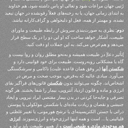
رُتبی جهان مراعات شود و تعالی او پاس داشته شود، هم خداوند
به ابتدای زمانی جهان، یا به رخنه‌های فعلاً رفونشده در جهان تبعید
نشده، و مهمتر از همه، فعل او دلبخواهی و گزاف‌کارانه نباشد.
دوم
: نظری به صورت‌بندی سروش از رابطه طبیعت و ماورای
طبیعت، آشکار خواهد ساخت که او این دو را در یک سطح قرار
می‌دهد و هم‌عرض می‌کند. به این جملات او دقت کنید:
]تأثیر دعا[ در طبیعت همیشه و به‌نحو مطلق روان و روا نیست و
گاه با مشکلاتی روبه‌روست. طبیعت برای خود قوانینی دارد و
شکستن آنها
(بر وفق همان قاعده علیت) ناکامی و سرشکستگی
می‌آورد. مبادی عالیه که به‌فرض، موجب صحت و مرض در
اشخاص‌اند، چگونه می‌توانند بدون
شکستن
قانون‌های فراگیر بقای
انرژی و ماده و قانون ازدیاد آنتروپی، بیمار را شفا بخشند. هر گونه
تصرفی و جابه‌جا کردنی در بدن بیمار مقتضی ایراد نیرویی و ایجاد
جنبشی و نقصان و زیادت ماده‌ای یا شکستن مولکولی یا پیوستن
ذراتی یا جستن الکتریسیته‌ای یا ترشح هورمونی، یا تغییر غلظتی و
قلیائیتی یا… است و همه اینها انرژی‌خواه و انرژی‌سوزند.
انرژی
هم موجودی مادی و طبیعی‌ است
و از همین طبیعت باید برآید و