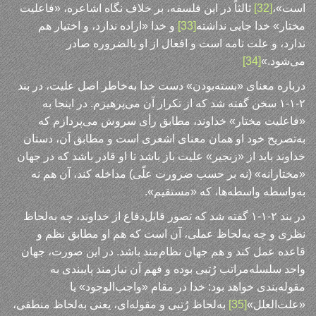
است»،
[32]
ثالثاً در این فلسفه، بر خلاف نگاه اشاعره، «فاعلیت
مختار» خدا جایی نداشته
[33]
و خدا «اراده ندارد، و اختیار هم
ندارد، و علت تامه است و افعال از او بالضروره صادر
می‌شود.»
[34]
درباره معنای «بسته‌بودن» دست خدا به‌خاطر اصل علیت، در بند
۲-۱-۱ سخن گفته شد که از تکرار آن می‌پرهیزم. در اینجا به
«فاعلیت مختار» خداوند، مطابق رأی سروش می‌پردازم که
به‌تصریح خود او همان معنای اشعری است و مطابق آن، دستان
خداوند باید از «زنجیر» علیت باز باشد تا او قادر باشد که در جهان
«مختارانه» (نه بر حسب ضرورت علّی) مداخله کند، آن هم نه
به‌واسطه واسطه‌ها، که «مستقیم».
در بند ۲-۱-۱ گفته شد که تصور قابل‌دفاع از خداوند، چه به‌لحاظ
نظری و چه به‌لحاظ عملی، آن است که هم او مطابق نظم و
قاعده عمل کند و هم جهان نظام‌مند باشد. در این صورت، جهان
واجد سلسله‌مراتب رُتبی بوده و فهم آن نیازمند پایبندی به
مقوله‌بندی خواهد بود: خدا در مقام «واجب‌الوجود» یا
«علت‌العلل»
[35]
به‌لحاظ رُتبی و مقوله‌ای، یعنی به‌لحاظ منطقی،