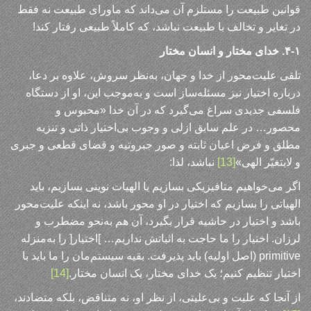
قوانین طبیعت را مستلزم آن می‌داند که ماورای طبیعت نه فقط
در تغایر و تخالف با طبیعت نباشد، که کاملاً طبیعی رفتار کند!
۴-۱. خدای مختار و انسان مختار
تلقی علیت‌محور از خدا و جهان، به‌نظر سروش، علاوه بر دعا،
درباره اختیار نیز مسئله‌ساز است و به‌موجب این، او از دستگاه
فلسفی جدیدی سراغ می‌گیرد که در آن خدا «محبوس و
محصور… در علم سابق ازلی و وجوب بی‌اختیار ذاتی و تنزیه
مطلق و فرض اعیان ثابته و صور جبروتیه و قضای قطعی و جبری
و لایتغیّر الهی»
[13]
نباشد، لذا:
اگر می‌خواهیم متافیزیکی بسازیم یا الهیات نوینی بسازیم، باید
الهیاتی را بسازیم که اختیار در او محور باشد، نه اینکه علیت‌محور
باشد و اختیار در حاشیه قرار بگیرد، آن هم به‌نحو مضطرب و
لرزان. اختیار را ما حاجت به اثباتش نداریم… ]اختیار[ را به‌منزله
primitive (اصل اولیه) باید پذیرفت. بقیه سیستم‌مان را ما باید با
اختیار تنظیم کنیم؛ یک خدای مختار، یک انسان مختار.
[14]
از آنجا که علیت و بی‌علیتی، از نظر او، نه متناقض، بلکه متضادند،