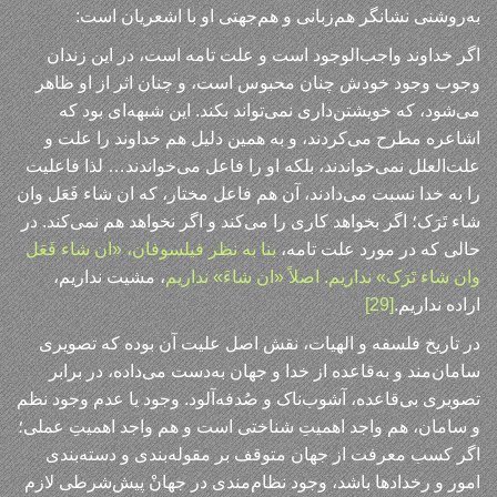
به‌روشنی نشانگر هم‌زبانی و هم‌جهتی او با اشعریان است:
اگر خداوند واجب‌الوجود است و علت تامه است، در این زندان
وجوب وجود خودش چنان محبوس است، و چنان اثر از او ظاهر
می‌شود، که خویشتن‌داری نمی‌تواند بکند. این شبهه‌ای بود که
اشاعره مطرح می‌کردند، و به همین دلیل هم خداوند را علت و
علت‌العلل نمی‌خواندند، بلکه او را فاعل می‌خواندند… لذا فاعلیت
را به خدا نسبت می‌دادند، آن هم فاعل مختار، که ان شاء فَعَل وان
شاء تَرَک؛ اگر بخواهد کاری را می‌کند و اگر نخواهد هم نمی‌کند. در
حالی که در مورد علت تامه،
بنا به نظر فیلسوفان، «ان شاء فَعَل
وان شاء تَرَک» نداریم. اصلاً «ان شاءَ» نداریم
، مشیت نداریم،
اراده نداریم.
[29]
در تاریخ فلسفه و الهیات، نقش اصل علیت آن بوده که تصویری
سامان‌مند و به‌قاعده از خدا و جهان به‌دست می‌داده، در برابر
تصویری بی‌قاعده، آشوب‌ناک و صُدفه‌آلود. وجود یا عدم وجود نظم
و سامان، هم واجد اهمیتِ شناختی است و هم واجد اهمیتِ عملی؛
اگر کسب معرفت از جهان متوقف بر مقوله‌بندی و دسته‌بندی
امور و رخدادها باشد، وجود نظام‌مندی در جهانْ پیش‌شرطی لازم