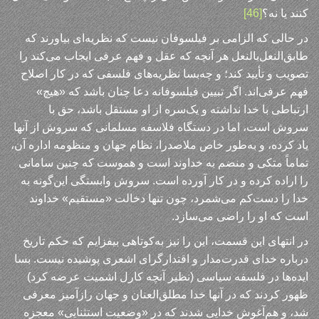
کنند یا نه؟
[46]
در حالی که الزامی بر فیلسوفان نیست که نظریه‌ای بیاورند که
طابق‌النعل‌بالنعل هر آنچه که عقل و فهم عرفی ایجاب می‌کند را
تصویب و تأیید کند؛ و چه‌بسا نظریه‌های فلسفی که در کار اصلاح
فهم عرفی‌اند. اگر تبیین فیلسوفانه دعا چنان باشد که «هیچ»
ارتباطی با خدا نداشته و یک‌سره از او مستقل باشد، حق با
سروش است، اما در دستگاه فلاسفه مسلمانی که سروش از آنها
یاد کرده، و به‌طور خاص ملاصدرا، نظام جهان و منظومه اداره آن،
تماماً متکی و منضم به خداوند است و هموست که چنین سامانی
را اراده کرده و در کار آورده است. سروش وابستگی این‌گونه به
خدا را دست‌کم می‌شمرد، چون تنها دخالت «مستقیم» خداوند
است که او را راضی می‌سازد.
در انتهای این قسمت، این را نیز به‌کوتاهی بیفزایم که حکم تاریخ
درباره خدای قدرت‌مدار و اقتدارگرای اشعری پوشیده نیست. بسا
ایده‌ها در فلسفه سیاسی (نظیر آنچه کارل اشمیت عرضه کرد)
ظهور کردند که در آنها خدا مطلق‌العنان و جهان رازآمیز معرفی
شد، و هم‌آغوش خدایی شدند که در «وضعیت استثنایی» معجزه