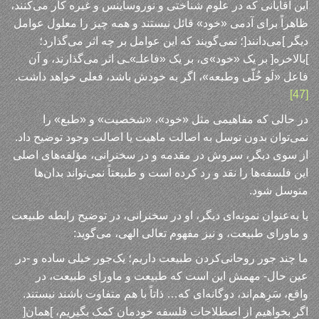
این آقایانی که در علوم شناختی و نوروساینس و غیره کار می‌کنند،
ظاهراً برای آدمی «خود» قائل نیستند و همه چیز را معلول عوامل
دیگر ]می‌دانند[؛ نمی‌گویند که این عوامل بر چه اثر می‌گذارد؛
]بالاخره[ بر یک «خود»ی، بر یک «فاعلـ»ـی اثر می‌گذارند، و آن
فاعل «لَو خُلّی وطبعه»، اگر به خودش باشد، فعلی خواهد داشت.
[47]
در حالی که مفاهیمی مثل «خود»، «شخصیت» و «طبع» را
نمی‌توان بدون توسل به اصالت ماهیت یا اصالت وجود توضیح داد.
از سوی دیگر، سروش در مقدمه و در سخنرانی، مؤلفه‌های اصلی
این فلسفه‌ها را نقد و رد کرده است و طبیعتاً نمی‌تواند بدان‌ها
متوسل شود.
یا به‌عنوان نمونه‌ای دیگر، او در سخنرانی، در توضیح رابطه طبیعت
و ماورای طبیعت، و نیز مفهوم تعالی الهی، می‌گوید:
ما چند جور روحانی‌کردن طبیعت داریم؛ یک‌جور خیلی ساده و -در
عین حال- مهمش این است که طبیعت و ماورای طبیعت، در
واقع، سَرِهم‌اند، دوگانه‌ای که… ذاتاً با هم متفاوت باشند نیستند.
اگر بخواهیم از اصطلاحات فلسفه خودمان کمک بگیریم، ]همان[