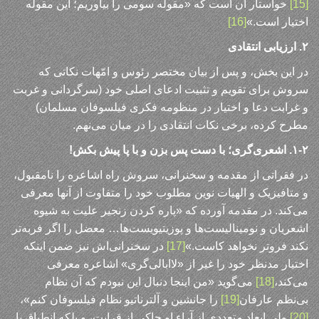
[15]
خواستار آن است که «مقوله سومی را بیاوریم؛ این مقوله
اختیار است.»
[16]
۲. ارزیابی انتقادی
در این بخش، و پس از بیان مختصر رئوس و امّهات نکاتی که
سروش برای تقویم و تثبیت ادعای اصلی خود (سرگردانی و غربت
و غرابت دعا و اختیار در منظومه فکری فیلسوفان مسلمان)
مطرح کرده، برخی نکات انتقادی را در میان می‌نهم.
۱-۲. اشعری‌گری؛ با دست پس بزن و با پا پیش بکش!
در فقراتی از مقدمه و سخنرانی، سروش راه اشاعره را نامقبول،
و متافیزیک و الهیات نوین مطلوب خود را متفاوت از آنها معرفی
می‌کند. در مقدمه آورده که «پاره کردن زنجیر علیت به شیوه
اشعریان و نومینالیست‌ها و پوزیتیویست‌ها… معضل را اگر فربه‌تر
نکند فروتر نخواهد کاست.»
[17]
در سخنرانی‌اش نیز ضمن اینکه
اختیار مدنظر خود را غیر از «لاابالی‌گری» اشاعره معرفی
می‌کند،
[18]
می‌گوید «من اینجا دنبال این نبودم که آن نظام
بی‌نظم عارفان
[19]
را جانشین و آلترناتیو نظام فیلسوفان کنم»،
[20]
ولی ابعاد متعددی از آراء او حاکی از قرابت، و بلکه انطباق با