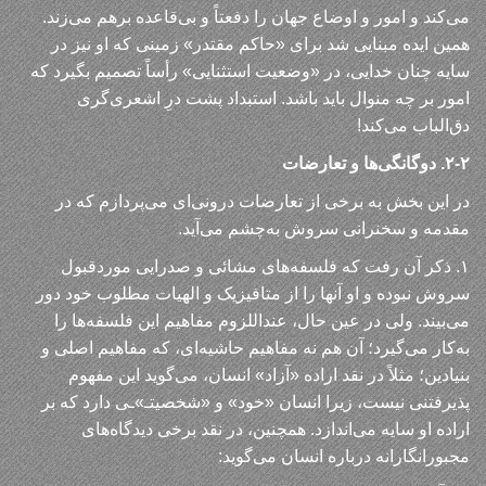
می‌کند و امور و اوضاع جهان را دفعتاً و بی‌قاعده برهم می‌زند.
همین ایده مبنایی شد برای «حاکم مقتدر» زمینی که او نیز در
سایه چنان خدایی، در «وضعیت استثنایی» رأساً تصمیم بگیرد که
امور بر چه منوال باید باشد. استبداد پشت درِ اشعری‌گری
دق‌الباب می‌کند!
۲-۲. دوگانگی‌ها و تعارضات
در این بخش به برخی از تعارضات درونی‌ای می‌پردازم که در
مقدمه و سخنرانی سروش به‌چشم می‌آید.
۱. ذکر آن رفت که فلسفه‌های مشائی و صدرایی موردقبول
سروش نبوده و او آنها را از متافیزیک و الهیات مطلوب خود دور
می‌بیند. ولی در عین حال، عنداللزوم مفاهیم این فلسفه‌ها را
به‌کار می‌گیرد؛ آن هم نه مفاهیم حاشیه‌ای، که مفاهیم اصلی و
بنیادین؛ مثلاً در نقد اراده «آزاد» انسان، می‌گوید این مفهوم
پذیرفتنی نیست، زیرا انسان «خود» و «شخصیتـ»ـی دارد که بر
اراده او سایه می‌اندازد. همچنین، در نقد برخی دیدگاه‌های
مجبورانگارانه درباره انسان می‌گوید: