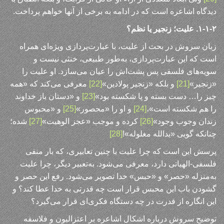
دیدگاه اشاعره است که در ادامه به برخی از آنها خواهم پرداخت.
۱-۱-۲. علیت؛ زنجیر یا نظم؟
زبان سروش در بحث از علیت، با عبارت‌پردازی ویژه‌ای همراه
است که این عبارت‌پردازی، به‌طور طبیعی، خنثی نیست و
سویه‌های فلسفی پس پشت‌اش را عیان می‌سازد. او علیت را
«زنجیر»
[21]
و بلکه «زنجیر پولادین»
[22]
معرفی می‌کند که «همه
چیز را… دست بسته و پا شکسته بود»
[23]
و «دستان باز خداوند
را هم شکسته است»،
[24]
و او را «محصور»
[25]
و «محبوس
زندان وجوب وجود»
[26]
کرده و موجب «عجز الوهیت»
[27]
شده؛
چنانکه گویی «یدالله مغلوله»!
[28]
پرسش این است که چرا علیت با چنین تعابیری، که بار منفی
فلسفی-الهیاتی دارد، معرفی می‌شود. به‌تعبیر دیگر، چرا علیت
به‌منزله «حصر» و «حبس» خدا تصویر می‌شود. رفع این حصر و
گشودن باب این محبس قرار است چه قدرتی به خدا عطا کند؟ و
این انگاره از قدرت در چه دستگاه فکری‌ای قرار می‌گیرد؟
توضیح سروش درباره اشکال اشاعره بر اعتزالیون و فلاسفه