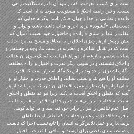
است برای کسب معرفت، که در نبود آن تا دره شکاکیت راهی
نیست. و نیز، رابطه اخلاق با مسئولیت منوط به آن است که
قاعده و نظامی بر خدا و جهان حاکم باشد. وگرنه خدایی که
دست‌هایی «گشوده» برای اجر و عذاب داشته باشد، و ثواب و
عقاب را تنها بر مبنای «اراده» و «اختیار» خود نصیب آدمیان کند،
بیش و پیش از هر چیزی اخلاق را به محاق و مسلخ می‌برد. جالب
است که در تقابل اشاعره و معتزله در سنت ما، وجه برجسته‌تر و
شناخته‌شده‌تر منازعه، آن دوراهه‌ای است که یک سوی آن عدالت
و اخلاق نشسته، و در سویی دیگر قدرت و اختیار و اراده مطلقه.
انگاره اشعری از خداوند بر این تکیه‌گاه استوار است که قدرت
مطلقه او را هیچ بند و بستی نشاید، و اطلاق قدرت و اختیار او، و
تعالی او از جهان نظر و عمل، اقتضای آن دارد که برتر باشد از هر
آنچه که منطق و اخلاق ایجاب می‌کند، زیرا قواعد منطق و اخلاق،
نسبت به خداوند «بیرونی»اند. چنین خدای «قادر» و «مرید» البته
اصل عدم تناقض را نیز در برابر خود نمی‌بیند و می‌تواند کوهی
بیافریند فاقد دَرّه، و همین خداست که لطف او ضابطه‌ای
برنمی‌دارد و عمل تلاش‌گرانه انسان را تابع نیست (چرا که تابعیت
و ضابطه‌مندی نقصی برای اوست و منافی با قدرت و اختیار