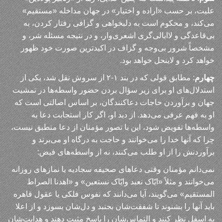
علیت، بر حسب «اراده و اختیار» در جهان مداخله «مستقیم»
می‌کند، و محکوم است به دلبخواهی و گزافی رفتار کردن، به
بی‌قاعدگی و لاابالی‌گری اشعری‌وار، و در نتیجه مسئله شر، و
مشخصاً شرور بی‌وجه و گزاف در اکیدترین صورت خود ظهور
خواهد کرد و لاینحل خواهد بود.
چهارم
: مطابق قولی که در بند ۱-۲ از سروش نقل شد، یکی از
استدلال‌های او برای زیر سؤال بردن حضور واسطه‌ها در تمشیت
جهان و برآوردن حاجات دعاکنندگان، بر اساس اصالتی است که
او به فهم عرفی می‌دهد. از دید او، اگر کار استجابت دعا به
واسطه‌ها تفویض شود، این با تصور مؤمنان از دعا منطبق نیست،
چرا که آنها خدا را می‌خوانند و حاجت به درگاه او می‌برند و
برآوردنش را از او طلب می‌کنند، نه از واسطه‌های فیض:
نمی‌دانم مؤمنان وقتی دعاهای صحیفه سجادیه یا نمازهای روزانه
می‌خوانند و مثلاً «ایّاک نعبد وایّاک نستعین» و «اهدنا الصراط‌
المستقیم» می‌گویند، آیا می‌دانند که نفوس فلکی یا عقول قاهره
باید آنها را بشنوند تا شفقت‌شان بجنبد و دل‌شان بسوزد و از اعلا
به اسفل نظر کنند و التماس‌شان را پاسخ مثبت دهند و هدایت‌شان