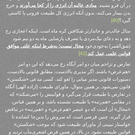
در آن فرو نشیند.
مبادی عالیه آن انرژی را از کجا می‌آورند
و خرج
بدن بیمار می‌کنند، بدون آنکه انرژی کل طبیعت فزونی یا کاستی
گیرد؟
[40]
مثال جالب‌تر و جاندارتر شکافتن کره ماه است. اینکه اعجازی رخ
دهد و به دعای نیک‌مردی یا تصرف پارسایی ماه به دو نیم شود
(شق‌القمر) به‌خودی‌خود
محال نیست؛ به‌شرط اینکه علتی موافق
قوانین علمی عمل کند
.
[41]
تعارض و تزاحم میان دو امر آنگاه رخ می‌دهد که این دو امر
«هم‌عرض» باشند. اگر مدیری بالادست، مطابق قانونی بالادست،
دستورات قانونی مدیر میانی را لغو کند، کسی مدعی «شکستن»
قانون نمی‌شود. بر همین منوال، ماورای طبیعت (اراده الهی) آنگاه
در تعارض با طبیعت قرار می‌گیرد و قوانینش را «می‌شکند» که
در مقامی «هم‌رتبه» با طبیعت نشسته باشد. و بر همین قیاس،
«محال» آن است که دو عنصر «هم‌عرض» و «هم‌رتبه» در تناقض
قرار گیرند. چنین فرضی است که سروش را بدین‌جا کشانده تا
خواستار تبیینی از ماورای طبیعت شود که موجب «شکستن»
قوانین طبیعت نشود. در بالا، در همین فرض اشعری‌مآب تردید و