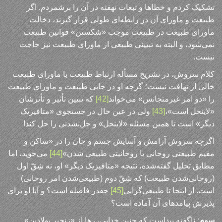
تشکیک کردم و خطاها و تبعات نهفته در آن را برشمردم. اگر
طبیعت و ماورای آن در رابطه‌ای طولی قرار گیرند، دخالت
ماورای طبیعت در طبیعت موجب «شکستن» قوانین طبیعت
نمی‌شود، و البته به تبیینی طبیعی از ماورای طبیعت نیز حاجت
نیست.
کلام سروش، در تشریح مسأله ارتباط طبیعت با ماورای طبیعت
خالی از تهافت نیست؛ گرچه او در جایی طبیعت و ماورای طبیعت
را «دو امر غیرمتجانس» می‌خواند
[42]
که تبیین تأثیر و تأثرشان
«لاینحل است»،
[43]
ولی در عین حال در جستجوی «متافیزیک
دیگر» است تا همین مسئله «لاینحل» و حل‌نشدنی را حل کند!
اگرچه سروش آرامش و آسایش جسم و جان را در «ساکن و
مقیم طبیعتی روحانی یا روحانیتی طبیعی شدن»
[44]
می‌جوید، اما
مطابق تحلیل گفته‌شده، نتیجه «متافیزیک دیگر» او، نه شِقّ اول
(روحانی‌شدن طبیعت) که شِقّ دوم (طبیعی‌شدن امر روحانی)
است. از اینجا تا طبیعی‌گرایی
[45]
چقدر فاصله است؟ و آیا او برای
پذیرش پیامدهای آن آماده است؟
سوم
: ناگفته پیداست که چنین خدایی، رها از «زنجیر پولادین»