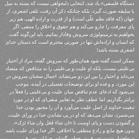
دستگاه فلسفی» یاد شد، انتخابی دلبخواهی نیست که بسته به میل
یا سلیقه صورت گیرد، بلکه چنانکه ذکر آن رفت، تلقی اشعری، از
جهان (که فاقد نظم علّی است) و از قدرت و اراده الهی، هم زیر
پای معرفت را جارو می‌کند و هم حقوق و اخلاق را منتفی. اگر
بخواهیم به ترمینولوژی سروش وفادار بمانیم، باید این‌گونه گفت
که انسان و اراده‌اش تنها در صورتی محترم است که دستان خدای
اشعری بسته باشد!
ممکن است گفته شود همان‌طور که سروش گفته، مراد از اختیار
بی‌علیتی نیست، بلکه او علیت و بی‌علیتی را نه متناقض که متضاد
می‌داند و اختیار را بین این دو می‌نشاند. اجمال سخنان سروش در
این مورد، و وعده او برای توضیحات تفصیلی در آینده، موجب
می‌شود که ادعای عدم تناقض میان علیت و بی‌علیتی را فعلاً در
پرانتز بگذاریم. اما عطف نظر به تعابیر منفی‌ای که او در مورد
تبعیت خداوند از اصل علیت می‌آورد و آن را مجبور بودن خدا
می‌شمرد، نشان می‌دهد که او در پی نشاندن خدا در ورای علیت،
و گشودن دست و پای اوست تا «ان شاءَ فَعَل وان شاءَ تَرَک»،
بدون هیچ مانع و رادع منطقی یا اخلاقی. اگر خدا ورای علیت باشد
و به‌اختیار دست تصرف در جهان بگشاید، چرا این تصرف