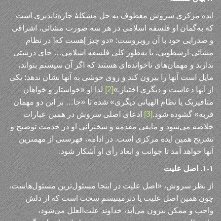
ایده مرکزی سروش معطوف به حل مشکلهٔ چاره‌ناپذیری است
که به‌گمان او فلسفه اسلامی در هر سه صورت مشائی، اشراقی
و صدرایی خود با آن روبروست: «دو چیز ]هست که[ در نظام
مشائی-ارسطویی، یا به‌طور کلی فلسفه اسلامی… جای درستی
ندارند و مهمان‌های ناخوانده‌ای هستند که اگر آن سیستم بتواند،
مایل است آنها را بیرون کند و روی خوشی به آنها نشان ندهد؛ یکی
از آنها دعاست و دیگری اختیار.»
[2]
لذا او «خواستار و خواهان
متافیزیک یا نظام الهیاتی دیگری» شده تا «جا… بر این دو مهمان
فربه» گشوده شود.
[3]
ادعای اصلی سروش در همین عبارات
خلاصه می‌شود و مابقی مقدمه و سخنرانی او در خدمت توضیح و
تشریح همین ایده مرکزی است. در ادامه، فهرستی از مهمترین
آنها خواهد آمد تا جوانب و ابعاد رأی او آشکار شود.
۱-۱. اصل علیت
از نظر سروش، «اصل علیت در اینجا مسئول‌ترین مسئول‌هاست،
چون همین اصل علیت یا دترمینیسمِ سخت است که از دلش
واجب و ممکن بیرون می‌آید، خداوند علت‌العلل می‌شود،