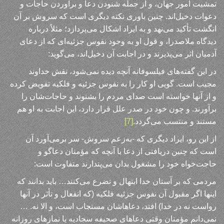
تمشیت امور جهان، و از جمله شنودن دعا و برآوردن حاجات و
دعوات دخیل‌اند. چنین باوری نکته دیگری است که سروش بر آن
انگشت تأکید می‌نهد و به ایراد اشکال می‌پردازد؛ مثلاً درباره
دیدگاه ملاصدرا، و قول او به وجود نفوس جزئیه‌ای که از دعای
آدمیان اثر می‌پذیرند و در اجابت آن دخیل‌اند، می‌گوید:
در این گفته‌های فیلسوفانه آنچه دیده نمی‌شود، نقش خداوند
مجیب است. گویی او کار را به نفوس جزئیه و فلکیه تفویض کرده
و از آنها خواسته است صدای مردم را بشنوند و حاجات‌شان را
برآورند. و چون خود در صدر علل قرار دارد، این اجابت به او هم
مستند و منتسب می‌گردد.
[7]
از این رو، ایراد دیگری که -به‌زعم سروش- سر برمی‌آورد آن
است که چنین دریافتی از دعا با آنچه که مؤمنان دعاگو و
حاجت‌خواه خود را مشغول بدان می‌پندارند متفاوت است:
مردمی‌ که بر آستان خدا ابتهال و تضرع می‌کنند… باید بدانند که
اینها اگر مقبول آن نفوس جزئیه فلکیه (که انفعال و تأثر در آنها
رواست نه در خدا) افتد، دعاهاشان مستجاب است، و الا نه. …
نمی‌دانم مؤمنان وقتی دعاهای صحیفه سجادیه یا نمازهای روزانه