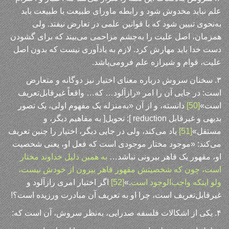
علم نباید مخدوش شود و رابطه ماورای طبیعت با طبیعت باید
به‌نحوی تبیین شود که با قوانین علمی در تعارض نیفتد. ولی
همزمان، اصل علیت را به‌چشم مزاحمی می‌بیند که برای گشودن
دست خدا باید مهارش کرد. لازم به یادآوری نیست که بدون اصل
علیت، قوام و شیرازه علم فرومی‌پاشد.
۳. سخنان سروش درباره معنای اختیار نیز دوگانه و متعارض
است: در جایی آن را امر «رازآلود… که… واقعاً غیرقابل‌تعریف
است»
[50]
دانسته، و از آن «به‌منزله یک مفهوم اولی، یک تصور
بدیهی و غیرقابل reduction ]: تحویل[ به مفاهیم دیگر، و
مستقل»
[51]
یاد می‌کند، ولی در جایی دیگر، اختیار را چنین تعریف
می‌کند: «موجود مختار موجودی است که فعل او، یعنی شخصیت
او، مقهور یک قاهر بیرونی نباشد…
به همین دلیل خداوند مختار
است، چون که شخصیتش مقهور قاهر بیرون از خودش نیست،
ولو اینکه واجب‌الوجود است
.»
[52]
اگر اختیار امری رازآلود و
غیرقابل‌تعریف است، چرا او به تعریف آن مبادرت ورزیده است؟!
۴. یکی از اشکالات فلسفه صدرایی، به‌نظر سروش، آن است که: