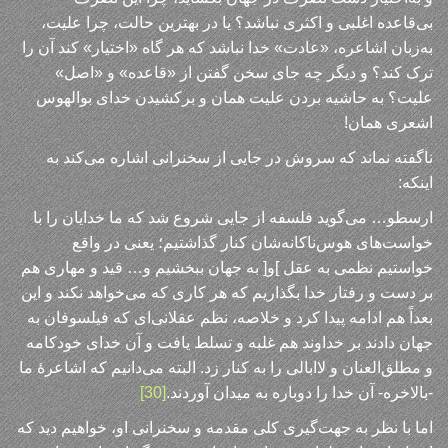
بی‌قاعده اغلبی و اکثری نباشد؟ یا در بهترین حالت، چرا علیت،
به‌زبان اشاعره، «عادت» خدا نباشد که هر گاه «اختیار» کند آن را
ترک کند؟ و دیگر چه جای سخن گفتن از «قاعده» و «اصل»
علیت؟ به حاشیه بردن علیت همان و برکشیدن خدای بوالهوس
اشعری همان!
ناگفته نماند که سروش در جایی از سخنرانی اشاره می‌کند به
اینکه:
ارسطو… می‌گوید فلسفه از جایی شروع شد که ما خدایان را با
خواست‌های هوس‌ناکانه‌شان کنار گذاشتیم؛ یعنی در واقع
خواستیم نظمی به عقل ]و[ به جهان ببخشیم و… قید و مهاری هم
بر دست و رفتار خدا بگذاریم که هر کاری که می‌خواهد نکند و این
بعداً هم ادامه پیدا کرد و خلاصه، نظم عقلانی‌ای که فیلسوفان به
جهان دادند بر خداوند هم غلبه و تسلط یافت و آن خدای خودکامه
و مطلق‌العنان و لاابالی را به کنار زد. البته می‌دانیم که اشاعرهٔ ما
-بالاخره- آن خدا را دوباره به میدان آوردند.
[30]
اما با نظر به جهت‌گیری کلی مقدمه و سخنرانی او، خواهیم دید که