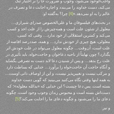
واجب‌الوجود می‌شود، وجوب و ضرورت جا را بر اختیار تنگ
می‌کند، دست خداوند را می‌بندد و اجازه اجابت دعا و تصرف در
عالم را به او نمی‌دهد.»
[4]
چرا؟ به‌گفته او:
در بحث‌های فیلسوفان ما و علی‌الخصوص صدرای شیرازی…
معلول از شئون علت است و همه‌چیزش را از علت اخذ و کسب
می‌کند و کمترین استقلالی از خود ندارد… وقتی که کسی،
معلولی، هیچ چیزی از خودش ندارد… و همه، صددرصد افاضه از
علت است، آن‌وقت… چگونه معلول می‌تواند در علت خودش اثر
بگذارد؟ چون نهایتاً از ناحیه دعاخوان و حاجت‌خواه، باید تأثیری در
علت رخ بدهد… و پس از شنیدن دعا لابد دست به تصرفی بگشاید
و آنگاه حاجت آن حاجت‌خواه را برآورد… خدایی که بساطت دارد
و مرکب نیست و تغییرپذیر نیست، و این از اوصاف ذاتی اوست…
به همه اینها وقتی نگاه می‌کنید می‌بینید که گویی دست خداوند
بسته است. پس دعا چیست؟ این خدایی که «یدالله مغلوله»؛ که
دست‌اش بسته است و محبوس زندان وجوب وجود است، چگونه
دعای ما را می‌شنود و چگونه دعای ما را اجابت می‌کند؟
[5]
و نیز: