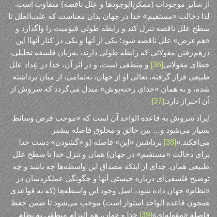
از سایر موجودات (ممکن‌الوجودها و علل ناقصه) متفاوت است.
لذا دخالت «مستقیم» خدا در جهان بدان معناست که علت‌العلل تا
سطح علل ناقصه تنزل کند و رابطه طولیِ قیومیت را واگذارد و
«هم‌عرض» علل ناقصه شود؛ یکی از آنها و یکی در کنار آنها! این
درهم‌رفتن مقولاتی که رابطه طولی دارند، به‌زبان فلسفه تحلیلی،
خطای مقولاتی
[36]
و منطقی است، و در اثر آن، خدا در عِداد علل
طبیعی قرار گرفته، تعالی او از جهان، به‌تمامی، از میان برداشته
شده، و به همان «خدای رخنه‌پوش» مبدل می‌گردد که سروش از
آن احتراز دارد.
[37]
ایراد سروش به قاعده الواحد آن است که «موجب فرض وسائط
بسیار می‌شود و… بین خالق و مخلوق فاصله بیشتر
می‌افکند.»
[38]
برداشتن «این» فاصله (و «گشودن» دست خدا
برای دخالت «مستقیم» در جهان) همان و تنزل خدا تا سطح علل
طبیعی همان. جدای از اینکه مصداق این واسطه‌ها چه باشد و چه
توضیح فلسفی‌ای درباره چیستی آنها و چگونگی عملکردشان در
«نظام» جهان داده شود، اصل وجود این واسطه‌ها (که به قواعدی
همچون قاعده الواحد استوار است) موجب می‌شود تا ضمن حفظ
فاصله «مقوله‌ای»
[39]
خدا و جهان، هم التزام منطقی به نظام