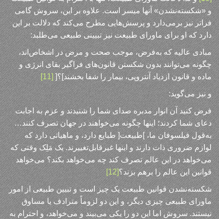
و «شکسته‌نشدن» آنها میسر است. علاوه بر این، سروش گامی
فراتر نیز برمی‌دارد و پرسش‌هایی مطرح می‌کند که دلالت بر این
دارد که او برای ماورای طبیعت نیز تبیینی طبیعی می‌طلبد:
مبادی عالیه که به‌فرض، موجب صحت و مرض در اشخاص‌اند،
چگونه می‌توانند بدون شکستن قانون‌های فراگیر بقای انرژی و
ماده و قانون ازدیاد آنتروپی، بیمار را شفا بخشند]؟[
[11]
و نیز می‌گوید:
فرض کنید آن انوار مدبره صدای شما را شنیدند و عزم به اجابت
دعای شما کردند؛ اینها چگونه می‌خواهند در جهان تصرف کنند…
به‌قول فیلسوفان ما، ]طبیعت[ طبایع دارد، و ماهیاتی دارد که
لوازم ضروری ذات دارند و اینها غیرقابل‌تغییرند. یک مَلِک وقتی که
می‌خواهد در این عالم تصرف کند چه می‌خواهد بکند؟ می‌خواهد
قوانین این عالم را برهم بزند؟
[12]
شکسته‌نشدن قوانین طبیعت یک چیز است و تبیین طبیعی از امور
ماورای طبیعی چیزی دیگر، و این دو لزوماً مترادف یا مساوق
نیستند. سروش اما این دو را یکی می‌بیند و می‌خواهد، و احترام به