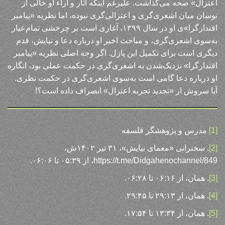
اعتزال» صحه می‌گذاشت. علیرغم اینکه آثار و آراء او خالی از
نوسان میان اشعری‌گری و اعتزالی‌گری نبوده، اما نظریه «پیامبر
اقتدارگرا»ی او در سال ۱۳۹۹، آغازی است بر چرخشی تمام‌عیار
به‌سوی اشعری‌گری، و مباحث اخیر او درباره دعا و نیایش، قدم
دیگری است برای تکمیل این پازل. اگر وجه اصلی نظریه «پیامبر
اقتدارگرا» نزدیک‌شدن به اشعری‌گری در حکمت عملی بود، انگاره
او درباره دعا گامی است به‌سوی اشعری‌گری در حکمت نظری.
آیا سروش از «تجدید تجربه اعتزال» انصراف داده است؟!
[1]
مدرس و پژوهشگر فلسفه
[2]
. سخنرانی «معمای نیایش»، ۳۱ تیر ۱۴۰۲ش،
https://t.me/Didgahenochannel/849، از ۰۵:۳۹ تا ۰۶:۰۶.
[3]
. همان، از ۰۶:۱۶ تا ۰۶:۲۸.
[4]
. همان، از ۲۹:۱۳ تا ۲۹:۴۵.
[5]
. همان، از ۱۳:۳۴ تا ۱۷:۵۴.