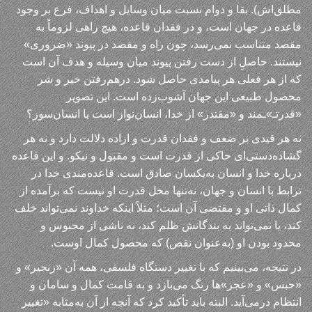
مطلق‌اش). بقا و دوام نسبت میان وسایل و اهداف، فرع بر وجود
قاعده در جهان است، و در فقدان قاعده، هیچ راهی لزوماً به
مقصد متناسب نمی‌رسد، چون راه و مقصد در پیوند «ضروری»
نیستند. حاصلِ از دست رفتن پیوند میان وسیله و هدف آن است
که از هر فعلی هر پیامدی حاصل شود. درهم‌رفتن خیر و شر
محصول طبیعی این جهان آشوب‌زده است. این تصویر
«قدرتـ»ـمند و «مقتدر» از خدا، انسان‌نواز است یا انسان‌سوز؟
نه هر قیدی بر ضعف و فقدان قدرت و اراده دلالت دارد و نه هر
گشاده‌دستی‌ای حاکی از قدرت است و مقبول و نیکو. و این قاعده
درباره خدا و انسان به‌یکسان صادق است. قاعده‌مندی خدا در
ترابط با انسان و جهان، نه‌تنها مخل قدرت او نیست که برآمده از
کمال ذاتی او و مقتضی آن است؛ مثلاً اینکه خداوند نمی‌تواند خلف
کند، یا نمی‌تواند به بندگانش ظلم کند، نه ناشی از محبوس و
محدود بودن او (به‌عنوان نقص) که محصول کمال اوست.
در نتیجه، می‌بینیم که با تغییر دستگاه فلسفی، همه آن «زنجیر» و
«حبس» و «عجز»ها رنگ می‌بازد و به قامت کمال و سامان و
انتظام درمی‌آید. البته باید تأکید کرد که آنچه از آن به‌مثابه «تغییر