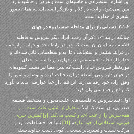
این اشاره استطرادی و حاشیه‌ای است و هرگز از حاشیه وارد
متن نمی‌شود، و آنچه در کلام او بازیگر اصلی است، همان تصور
اشعری از خداوند است.
۲-۱-۲. دستانی باز برای مداخله «مستقیم» در جهان
چنانکه در بند ۲-۱ ذکر آن رفت، ایراد دیگر سروش به قاطبه
فلاسفه مسلمان آن است که چرا در رابطه خدا و جهان، و از جمله
در فرایند شنیدن و استجابت دعا، به واسطه‌هایی قائل شده‌اند و
خدا را از دخالت «مستقیم» در جهان دور داشته‌اند. خدای
موردنظر سروش خدایی است که بدین معنا نیز دست گشوده‌ای
در جهان دارد و بی‌واسطه در آن دخالت کرده و اوضاع و امور را
وفق اراده خود رقم می‌زند. این تلقی از خدا عوارضی پدید می‌آورد
که رفع‌ورجوع نمی‌توان کرد:
اول
: نقد سروش به فلسفه‌های علیت‌محور، و مشخصاً فلسفه
صدرایی، آن است که اولاً «
معلول از شئون علت است… و
همه‌چیزش را از علت اخذ و کسب می‌کند، [و] کمترین چیزی،
هویتی، استقلالی از خود ندارد
»،
[31]
ثانیاً خدا «بساطت دارد و
مرکب نیست و تغییرپذیر نیست… گویی دست خداوند بسته